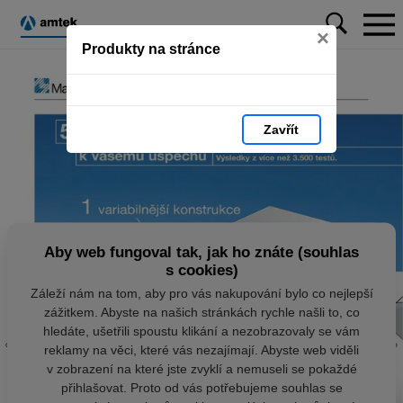
×
Produkty na stránce
Zavřít
Aby web fungoval tak, jak ho znáte (souhlas
s cookies)
Záleží nám na tom, aby pro vás nakupování bylo co nejlepší
zážitkem. Abyste na našich stránkách rychle našli to, co
hledáte, ušetřili spoustu klikání a nezobrazovaly se vám
reklamy na věci, které vás nezajímají. Abyste web viděli
v zobrazení na které jste zvyklí a nemuseli se pokaždé
přihlašovat. Proto od vás potřebujeme souhlas se