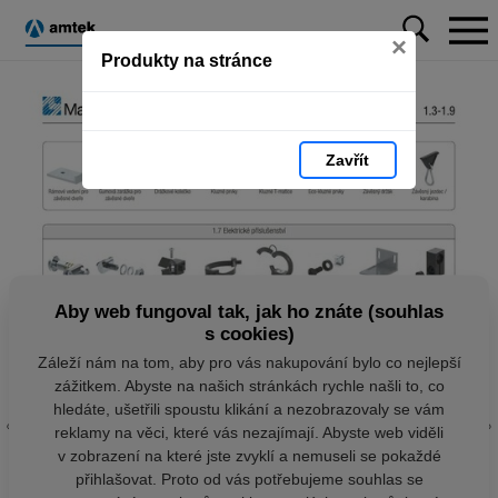
×
Produkty na stránce
Zavřít
Aby web fungoval tak, jak ho znáte (souhlas
s cookies)
Záleží nám na tom, aby pro vás nakupování bylo co nejlepší
zážitkem. Abyste na našich stránkách rychle našli to, co
hledáte, ušetřili spoustu klikání a nezobrazovaly se vám
reklamy na věci, které vás nezajímají. Abyste web viděli
v zobrazení na které jste zvyklí a nemuseli se pokaždé
přihlašovat. Proto od vás potřebujeme souhlas se